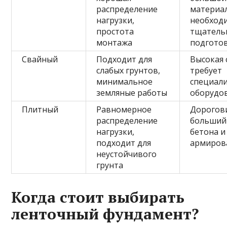
распределение
материа
нагрузки,
необход
простота
тщатель
монтажа
подгото
Свайный
Подходит для
Высокая 
слабых грунтов,
требует
минимальное
специал
земляные работы
оборудо
Плитный
Равномерное
Дорогов
распределение
больший
нагрузки,
бетона и
подходит для
армиров
неустойчивого
грунта
Когда стоит выбирать
ленточный фундамент?