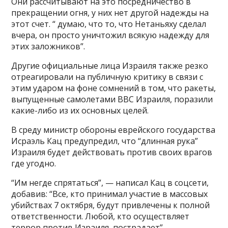
Они рассчитывают на это посредничество в
прекращении огня, у них нет другой надежды на
этот счет. “ думаю, что то, что Нетаньяху сделал
вчера, он просто уничтожил всякую надежду для
этих заложников”.
Другие официальные лица Израиля также резко
отреагировали на публичную критику в связи с
этим ударом на фоне сомнений в том, что ракеты,
выпущенные самолетами ВВС Израиля, поразили
какие-либо из их основных целей.
В среду министр обороны еврейского государства
Исраэль Кац предупредил, что “длинная рука”
Израиля будет действовать против своих врагов
где угодно.
“Им негде спрятаться”, — написал Кац в соцсети,
добавив: “Все, кто принимал участие в массовых
убийствах 7 октября, будут привлечены к полной
ответственности. Любой, кто осуществляет
террор против Израиля, пострадает”.