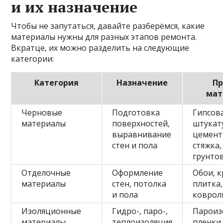
и их назначение
Чтобы не запутаться, давайте разберёмся, какие
материалы нужны для разных этапов ремонта.
Вкратце, их можно разделить на следующие
категории:
Категория
Назначение
П
мат
Черновые
Подготовка
Гипсов
материалы
поверхностей,
штукат
выравнивание
цемент
стен и пола
стяжка,
грунто
Отделочные
Оформление
Обои, к
материалы
стен, потолка
плитка,
и пола
коврол
Изоляционные
Гидро-, паро-,
Пароиз
материалы
теплоизоляция
пленки,