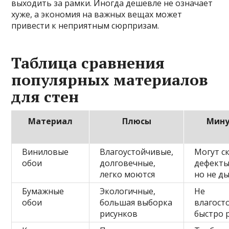
выходить за рамки. Иногда дешевле не означает
хуже, а экономия на важных вещах может
привести к неприятным сюрпризам.
Таблица сравнения
популярных материалов
для стен
Материал
Плюсы
Мину
Виниловые
Влагоустойчивые,
Могут с
обои
долговечные,
дефекты
легко моются
но не д
Бумажные
Экологичные,
Не
обои
большая выборка
влагост
рисунков
быстро 