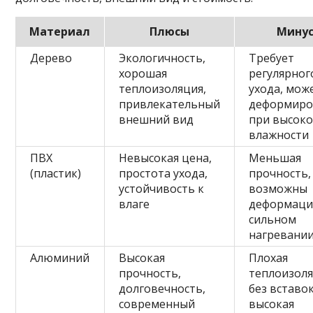
Материал
Плюсы
Мину
Дерево
Экологичность,
Требует
хорошая
регулярног
теплоизоляция,
ухода, мож
привлекательный
деформиро
внешний вид
при высок
влажности
ПВХ
Невысокая цена,
Меньшая
(пластик)
простота ухода,
прочность,
устойчивость к
возможны
влаге
деформаци
сильном
нагревани
Алюминий
Высокая
Плохая
прочность,
теплоизол
долговечность,
без вставок
современный
высокая