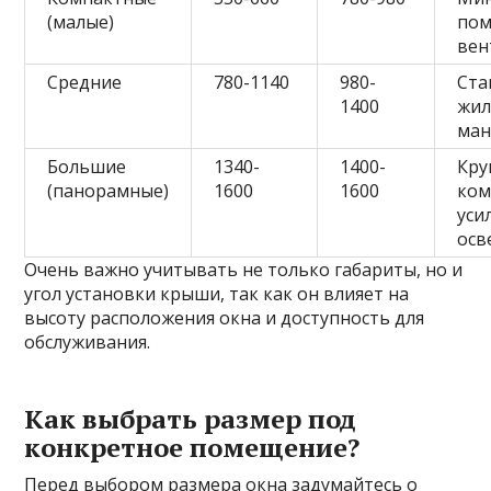
(малые)
пом
вен
Средние
780-1140
980-
Ста
1400
жи
ман
Большие
1340-
1400-
Кру
(панорамные)
1600
1600
ком
уси
осв
Очень важно учитывать не только габариты, но и
угол установки крыши, так как он влияет на
высоту расположения окна и доступность для
обслуживания.
Как выбрать размер под
конкретное помещение?
Перед выбором размера окна задумайтесь о