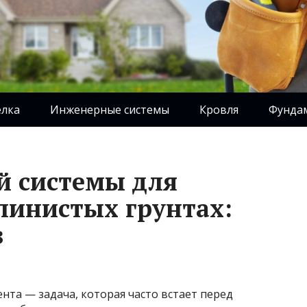
елка
Инженерные системы
Кровля
Фунда
й системы для
линистых грунтах:
в
та — задача, которая часто встает перед