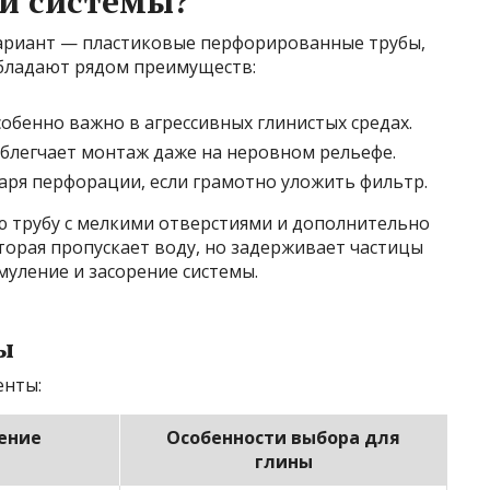
й системы?
ариант — пластиковые перфорированные трубы,
обладают рядом преимуществ:
собенно важно в агрессивных глинистых средах.
облегчает монтаж даже на неровном рельефе.
ря перфорации, если грамотно уложить фильтр.
 трубу с мелкими отверстиями и дополнительно
торая пропускает воду, но задерживает частицы
муление и засорение системы.
ы
енты:
ение
Особенности выбора для
глины