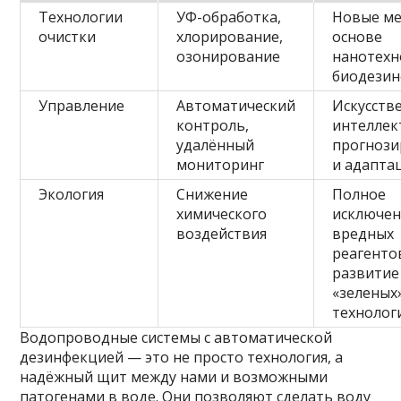
Технологии
УФ-обработка,
Новые ме
очистки
хлорирование,
основе
озонирование
нанотехн
биодезин
Управление
Автоматический
Искусств
контроль,
интеллек
удалённый
прогнози
мониторинг
и адапта
Экология
Снижение
Полное
химического
исключе
воздействия
вредных
реагенто
развитие
«зеленых
технолог
Водопроводные системы с автоматической
дезинфекцией — это не просто технология, а
надёжный щит между нами и возможными
патогенами в воде. Они позволяют сделать воду