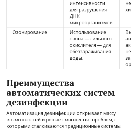
интенсивности
не
для разрушения
хи
ДНК
микроорганизмов.
Озонирование
Использование
В
озона — сильного
а
окислителя — для
ак
обеззараживания
н
воды.
за
ор
Преимущества
автоматических систем
дезинфекции
Автоматизация дезинфекции открывает массу
возможностей и решает множество проблем, с
которыми сталкиваются традиционные системы.