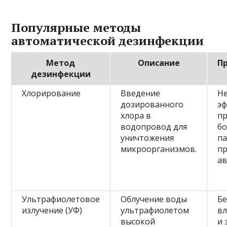
Популярные методы
автоматической дезинфекции
Метод
Описание
П
дезинфекции
Хлорирование
Введение
Не
дозированного
э
хлора в
п
водопровод для
б
уничтожения
па
микроорганизмов.
пр
ав
Ультрафиолетовое
Облучение воды
Бе
излучение (УФ)
ультрафиолетом
вл
высокой
и 