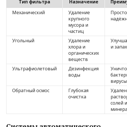
Тип фильтра
Назначение
Преим
Механический
Удаление
Просто
крупного
надёж
мусора и
частиц
Угольный
Удаление
Улучша
хлора и
и запа
органических
веществ
Ультрафиолетовый
Дезинфекция
Уничт
воды
бактер
вирусы
Обратный осмос
Глубокая
Удален
очистка
раство
солей 
минер
Системы автоматического