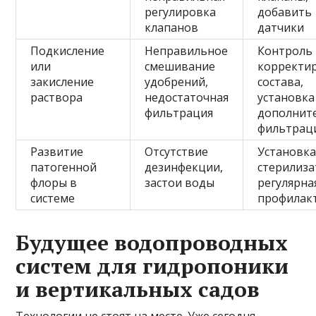
регулировка
добавить
клапанов
датчики
Подкисление
Неправильное
Контроль 
или
смешивание
корректи
закисление
удобрений,
состава,
раствора
недостаточная
установка
фильтрация
дополнит
фильтрац
Развитие
Отсутствие
Установка
патогенной
дезинфекции,
стерилиза
флоры в
застои воды
регулярна
системе
профилак
Будущее водопроводных
систем для гидропоники
и вертикальных садов
Технологии не стоят на месте. Уже сегодня