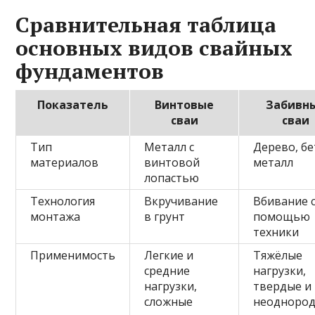
Сравнительная таблица
основных видов свайных
фундаментов
Показатель
Винтовые
Забивн
сваи
сваи
Тип
Металл с
Дерево, бе
материалов
винтовой
металл
лопастью
Технология
Вкручивание
Вбивание 
монтажа
в грунт
помощью
техники
Применимость
Легкие и
Тяжёлые
средние
нагрузки,
нагрузки,
твердые и
сложные
неодноро