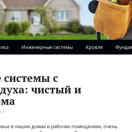
елка
Инженерные системы
Кровля
Фунда
 системы с
духа: чистый и
ома
: 0
овье в наших домах и рабочих помещениях, очень