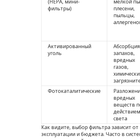
(HEPA, мини-
мелкой пы
фильтры)
плесени,
пыльцы,
аллергено
Активированный
Абсорбция
уголь
запахов,
вредных
газов,
химически
загрязнит
Фотокаталитические
Разложен
вредных
веществ п
действие
света
Как видите, выбор фильтра зависит от 
эксплуатации и бюджета. Часто в сис