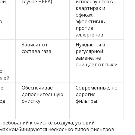
ли,
случае HEPA)
используются в
квартирах и
офисах,
в
эффективны
против
аллергенов
Зависит от
Нуждается в
состава газа
регулярной
замене, не
очищает от пыли
х
елей
ие
Обеспечивает
Современные, но
дополнительную
дорогие
од
очистку
фильтры
м
требований к очистке воздуха, условий
темах комбинируются несколько типов фильтров