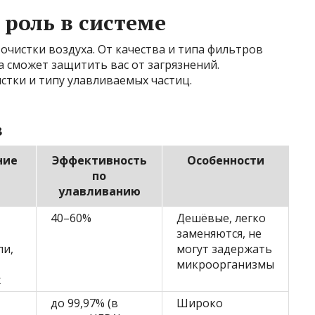
 роль в системе
очистки воздуха. От качества и типа фильтров
а сможет защитить вас от загрязнений.
стки и типу улавливаемых частиц.
в
ние
Эффективность
Особенности
по
улавливанию
40–60%
Дешёвые, легко
заменяются, не
ли,
могут задержать
микроорганизмы
х
до 99,97% (в
Широко