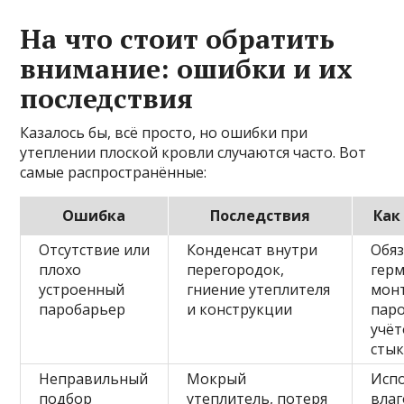
На что стоит обратить
внимание: ошибки и их
последствия
Казалось бы, всё просто, но ошибки при
утеплении плоской кровли случаются часто. Вот
самые распространённые:
Ошибка
Последствия
Как
Отсутствие или
Конденсат внутри
Обя
плохо
перегородок,
гер
устроенный
гниение утеплителя
мон
паробарьер
и конструкции
паро
учёт
сты
Неправильный
Мокрый
Исп
подбор
утеплитель, потеря
влаг