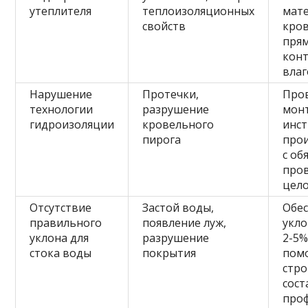
утеплителя
теплоизоляционных
мат
свойств
кров
пря
конт
вла
Нарушение
Протечки,
Про
технологии
разрушение
мон
гидроизоляции
кровельного
инс
пирога
про
с об
про
цел
Отсутствие
Застой воды,
Обе
правильного
появление луж,
укло
уклона для
разрушение
2-5%
стока воды
покрытия
пом
стр
сост
про