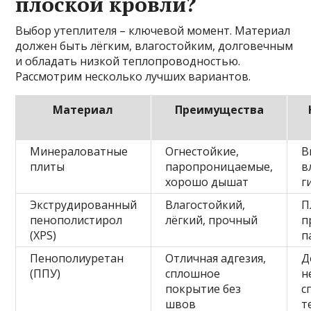
плоской кровли?
Выбор утеплителя – ключевой момент. Материал
должен быть лёгким, влагостойким, долговечным
и обладать низкой теплопроводностью.
Рассмотрим несколько лучших вариантов.
Материал
Преимущества
Минераловатные
Огнестойкие,
В
плиты
паропроницаемые,
в
хорошо дышат
г
Экструдированный
Влагостойкий,
П
пенополистирол
лёгкий, прочный
п
(XPS)
п
Пенополиуретан
Отличная адгезия,
Д
(ППУ)
сплошное
н
покрытие без
с
швов
т