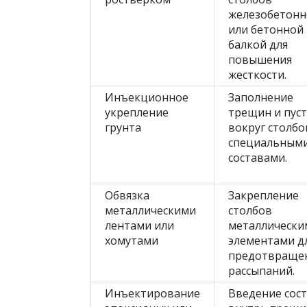
железобетонн
или бетонной
балкой для
повышения
жесткости.
Инъекционное
Заполнение
укрепление
трещин и пус
грунта
вокруг столбо
специальным
составами.
Обвязка
Закрепление
металлическими
столбов
лентами или
металлически
хомутами
элементами д
предотвраще
рассыпаний.
Инъектирование
Введение сос