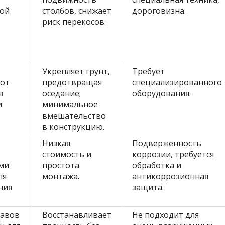
ой
столбов, снижает
дороговизна.
риск перекосов.
Укрепляет грунт,
Требует
тот
предотвращая
специализированного
в
оседание;
оборудования.
и
минимальное
вмешательство
в конструкцию.
Низкая
Подверженность
стоимость и
коррозии, требуется
ми
простота
обработка и
ля
монтажа.
антикоррозионная
ния
защита.
тавов
Восстанавливает
Не подходит для