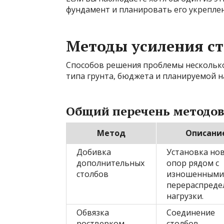
фундамент и планировать его укреплен
Методы усиления с
Способов решения проблемы несколько
типа грунта, бюджета и планируемой н
Общий перечень методов
Метод
Описани
Добивка
Установка но
дополнительных
опор рядом с
столбов
изношенными
перераспреде
нагрузки.
Обвязка
Соединение
ростверком
столбов