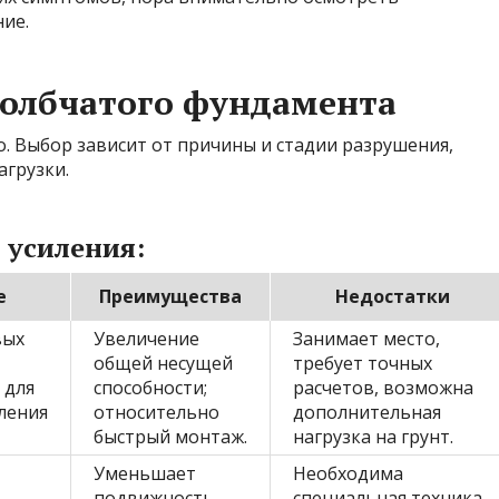
ие.
толбчатого фундамента
. Выбор зависит от причины и стадии разрушения,
агрузки.
 усиления:
е
Преимущества
Недостатки
вых
Увеличение
Занимает место,
общей несущей
требует точных
 для
способности;
расчетов, возможна
ления
относительно
дополнительная
быстрый монтаж.
нагрузка на грунт.
Уменьшает
Необходима
подвижность
специальная техника,