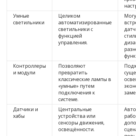
наст
Умные
Целиком
Могу
светильники
автоматизированные
встр
светильники с
датч
функцией
стил
управления.
диза
разн
функ
Контроллеры
Позволяют
Подх
и модули
превратить
сущ
классические лампы в
осве
«умные» путем
экон
подключения к
заме
системе.
Датчики и
Центральные
Авто
хабы
устройства или
рабо
сенсоры движения,
доп
освещённости.
сцен
пов