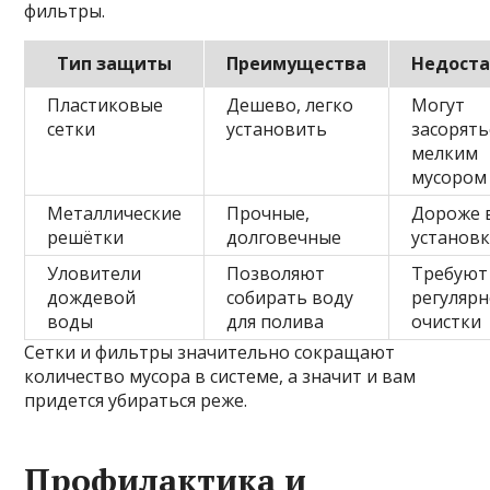
фильтры.
Тип защиты
Преимущества
Недост
Пластиковые
Дешево, легко
Могут
сетки
установить
засорять
мелким
мусором
Металлические
Прочные,
Дороже 
решётки
долговечные
установ
Уловители
Позволяют
Требуют
дождевой
собирать воду
регуляр
воды
для полива
очистки
Сетки и фильтры значительно сокращают
количество мусора в системе, а значит и вам
придется убираться реже.
Профилактика и