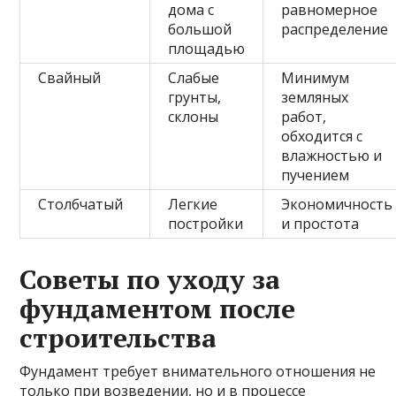
дома с
равномерное
большой
распределение
площадью
Свайный
Слабые
Минимум
грунты,
земляных
склоны
работ,
обходится с
влажностью и
пучением
Столбчатый
Легкие
Экономичность
постройки
и простота
Советы по уходу за
фундаментом после
строительства
Фундамент требует внимательного отношения не
только при возведении, но и в процессе