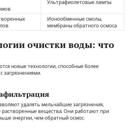
Ультрафиолетовые лампы
змов
творенных
Ионообменные смолы,
ллов
мембраны обратного осмоса
огии очистки воды: что
ются новые технологии, способные более
с загрязнениями.
рафильтрация
воляют удалять мельчайшие загрязнения,
е растворенные вещества. Они работают при
ьше энергии, чем обратный осмос.