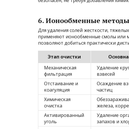
безопасен, не требуя добавления химик
6. Ионообменные методы
Для удаления солей жесткости, тяжелы
применяют ионообменные смолы или м
позволяют добиться практически дист
Этап очистки
Основна
Механическая
Удаление кру
фильтрация
взвесей
Отстаивание и
Осаждение в
коагуляция
частиц
Химическая
Обеззаражива
очистка
железа, корр
Активированный
Удаление орг
уголь
запахов и хло