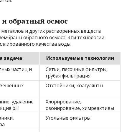
атов.
 и обратный осмос
х металлов и других растворенных веществ
ембраны обратного осмоса. Эти технологии
иллированного качества воды.
я задача
Используемые технологии
пных частиц и
Сетки, песочные фильтры,
грубая фильтрация
звешенных
Отстойники, коагулянты
ние, удаление
Хлорирование,
екция pH
озонирование, химреактивы
аники,
Угольные фильтры
ра