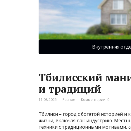
Внутренняя отд
Тбилисский мани
и традиций
11.08.2025
Разное
Комментарии: 0
Тбилиси – город с богатой историей и 
жизни, включая nail-индустрию. Мест
техники с традиционными мотивами, с