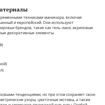
материалы
овременными техниками маникюра, включая
ванный и европейский. Они используют
ировых брендов, такие как гель-лаки, акриловые
чные декоративные элементы.
й)
ной)
л)
мировыми тенденциями, но при этом сохраняет свою
ометрические узоры, цветочные мотивы, а также
ов и элементов грузинской культуры. Особой