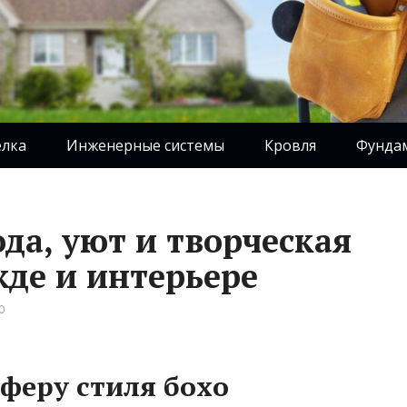
елка
Инженерные системы
Кровля
Фунда
ода, уют и творческая
жде и интерьере
0
феру стиля бохо