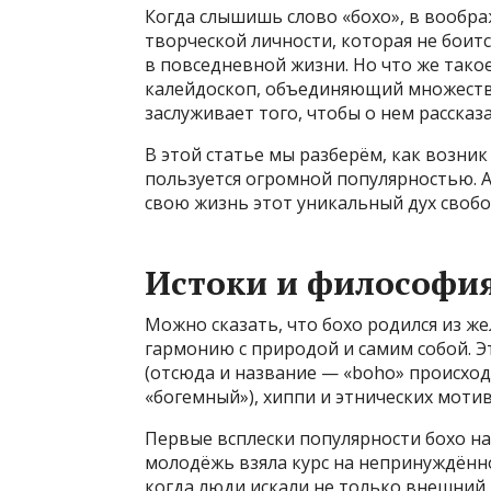
Когда слышишь слово «бохо», в вообр
творческой личности, которая не боит
в повседневной жизни. Но что же такое
калейдоскоп, объединяющий множество 
заслуживает того, чтобы о нем рассказ
В этой статье мы разберём, как возник 
пользуется огромной популярностью. А
свою жизнь этот уникальный дух свобо
Истоки и философия
Можно сказать, что бохо родился из ж
гармонию с природой и самим собой. Э
(отсюда и название — «boho» происход
«богемный»), хиппи и этнических моти
Первые всплески популярности бохо нач
молодёжь взяла курс на непринуждённо
когда люди искали не только внешний