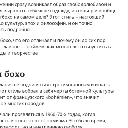
ажении сразу возникает образ свободолюбивой и
ся выражать себя через одежду, интерьер и вообще
 бохо на самом деле? Этот стиль – настоящий
культур, эпох и философий, и он точно
ать подробно.
бохо, что его отличает и почему он до сих пор
 главное — поймём, как можно легко впустить в
ды и творчества.
 бохо
елания не подчиняться строгим канонам и искать
тот стиль вобрал в себя черты богемной культуры
ит от французского «bohémien», что значит
вов многих народов.
али проявляться в 1960-70-х годах, когда
сть и отказ от конформизма. Это было время,
 комфорт, но и внутреннюю свободу.