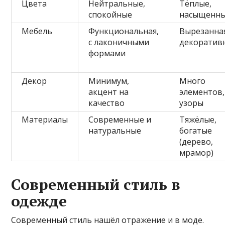
Цвета
Нейтральные,
Тёплые,
спокойные
насыщенн
Мебель
Функциональная,
Вырезанна
с лаконичными
декоратив
формами
Декор
Минимум,
Много
акцент на
элементов,
качество
узоры
Материалы
Современные и
Тяжёлые,
натуральные
богатые
(дерево,
мрамор)
Современный стиль в
одежде
Современный стиль нашёл отражение и в моде.