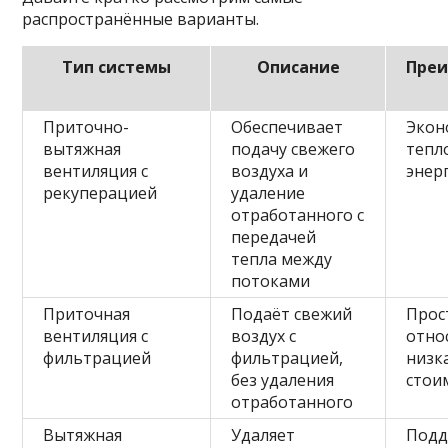
распространённые варианты.
Тип системы
Описание
Пре
Приточно-
Обеспечивает
Экон
вытяжная
подачу свежего
тепл
вентиляция с
воздуха и
энер
рекуперацией
удаление
отработанного с
передачей
тепла между
потоками
Приточная
Подаёт свежий
Прос
вентиляция с
воздух с
отно
фильтрацией
фильтрацией,
низк
без удаления
стои
отработанного
Вытяжная
Удаляет
Подд