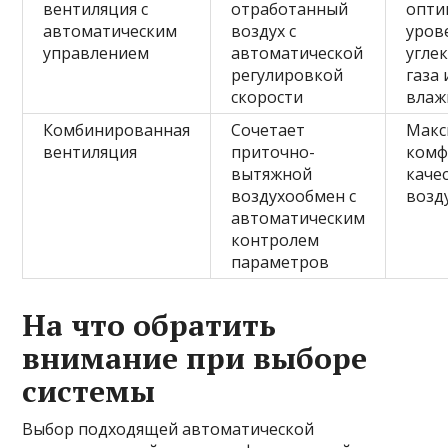
вентиляция с
отработанный
опти
автоматическим
воздух с
уров
управлением
автоматической
угле
регулировкой
газа 
скорости
влаж
Комбинированная
Сочетает
Макс
вентиляция
приточно-
комф
вытяжной
каче
воздухообмен с
возд
автоматическим
контролем
параметров
На что обратить
внимание при выборе
системы
Выбор подходящей автоматической