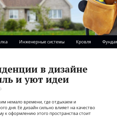
елка
Инженерные системы
Кровля
Фунда
денции в дизайне
иль и уют идеи
0
дим немало времени, где отдыхаем и
го дня. Её дизайн сильно влияет на качество
му к оформлению этого пространства стоит