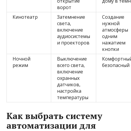
открытие
дому в тем
ворот
Кинотеатр
Затемнение
Создание
света,
нужной
включение
атмосферы
аудиосистемы
одним
и проекторов
нажатием
кнопки
Ночной
Выключение
Комфортный
режим
всего света,
безопасный 
включение
охранных
датчиков,
настройка
температуры
Как выбрать систему
автоматизации для