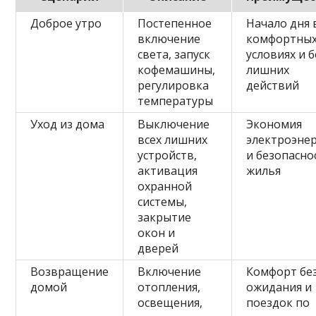
Доброе утро
Постепенное
Начало дня 
включение
комфортны
света, запуск
условиях и б
кофемашины,
лишних
регулировка
действий
температуры
Уход из дома
Выключение
Экономия
всех лишних
электроэне
устройств,
и безопасно
активация
жилья
охранной
системы,
закрытие
окон и
дверей
Возвращение
Включение
Комфорт бе
домой
отопления,
ожидания и
освещения,
поездок по