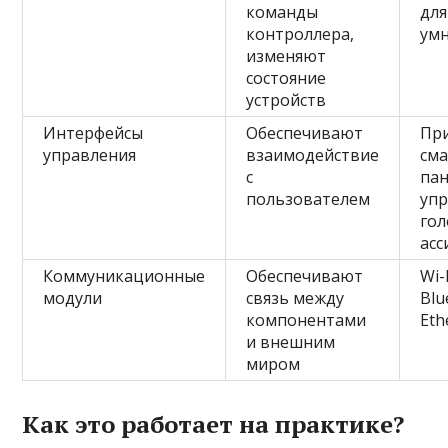
команды
для
контроллера,
ум
изменяют
состояние
устройств
Интерфейсы
Обеспечивают
Пр
управления
взаимодействие
сма
с
па
пользователем
упр
го
асс
Коммуникационные
Обеспечивают
Wi-
модули
связь между
Blu
компонентами
Eth
и внешним
миром
Как это работает на практике?