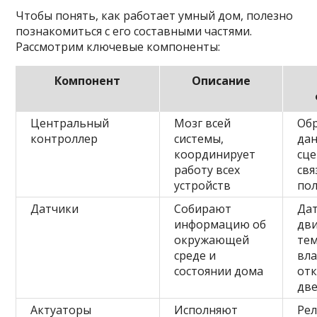
Чтобы понять, как работает умный дом, полезно
познакомиться с его составными частями.
Рассмотрим ключевые компоненты:
Компонент
Описание
Центральный
Мозг всей
Об
контроллер
системы,
дан
координирует
сце
работу всех
свя
устройств
по
Датчики
Собирают
Да
информацию об
дв
окружающей
те
среде и
вла
состоянии дома
от
дв
Актуаторы
Исполняют
Рел