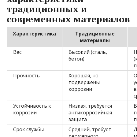
традиционных и
современных материалов
Характеристика
Традиционные
материалы
Вес
Высокий (сталь,
Н
бетон)
(
п
Прочность
Хорошая, но
О
подвержены
у
коррозии
в
с
Устойчивость к
Низкая, требуется
В
коррозии
антикоррозийная
п
защита
п
Срок службы
Средний, требует
Д
регулярного
м