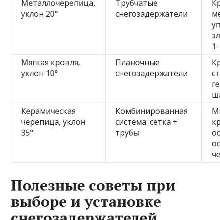
Металлочерепица,
Трубчатые
К
уклон 20°
снегозадержатели
м
у
э
1-
Мягкая кровля,
Планочные
К
уклон 10°
снегозадержатели
с
г
ша
Керамическая
Комбинированная
М
черепица, уклон
система: сетка +
к
35°
трубы
о
о
ч
Полезные советы при
выборе и установке
снегозадержателей