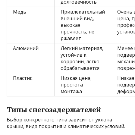
долговечность
Медь
Привлекательный
Очень 
внешний вид,
цена, 
высокая
профес
прочность, не
устано
ржавеет
Алюминий
Легкий материал,
Менее 
устойчив к
подве
коррозии, легко
механи
обрабатывается
повре
Пластик
Низкая цена,
Низкая
простота
подве
монтажа
дефор
Типы снегозадержателей
Выбор конкретного типа зависит от уклона
крыши, вида покрытия и климатических условий.