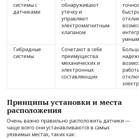
системы с
обнаруживают
точнос
датчиками
утечку и
быстр
управляют
отклик
электромагнитным
возмо
клапаном
интегр
умным
Гибридные
Сочетают в себе
Больш
системы
преимущества
надеж
механических и
возмо
электронных
работ
составляющих
отклю
элект
Принципы установки и места
расположения
Очень важно правильно расположить датчики —
чаще всего они устанавливаются в самых
уязвимых местах, таких как: