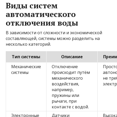
Виды систем
автоматического
отключения воды
В зависимости от сложности и экономической
составляющей, системы можно разделить на
несколько категорий.
Тип системы
Описание
Преи
Механические
Отключение
Просто
системы
происходит путём
автон
механического
не тре
воздействия,
элект
например,
пружины или
рычаги, при
контакте с водой.
Электронные
Датчики
Высок