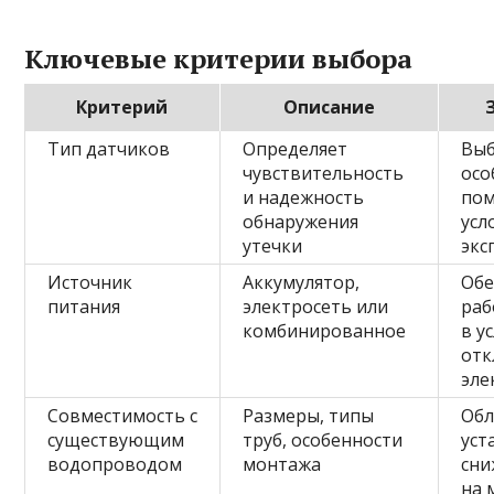
Ключевые критерии выбора
Критерий
Описание
Тип датчиков
Определяет
Выб
чувствительность
осо
и надежность
пом
обнаружения
усл
утечки
экс
Источник
Аккумулятор,
Обе
питания
электросеть или
раб
комбинированное
в у
отк
эле
Совместимость с
Размеры, типы
Обл
существующим
труб, особенности
уст
водопроводом
монтажа
сни
на 