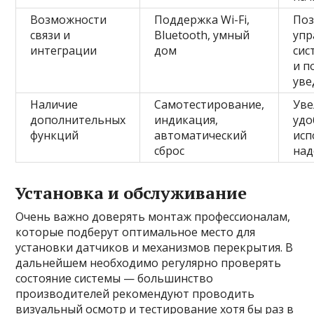
Возможности
Поддержка Wi-Fi,
Поз
связи и
Bluetooth, умный
упр
интеграции
дом
сис
и п
уве
Наличие
Самотестирование,
Уве
дополнительных
индикация,
удо
функций
автоматический
исп
сброс
над
Установка и обслуживание
Очень важно доверять монтаж профессионалам,
которые подберут оптимальное место для
установки датчиков и механизмов перекрытия. В
дальнейшем необходимо регулярно проверять
состояние системы — большинство
производителей рекомендуют проводить
визуальный осмотр и тестирование хотя бы раз в