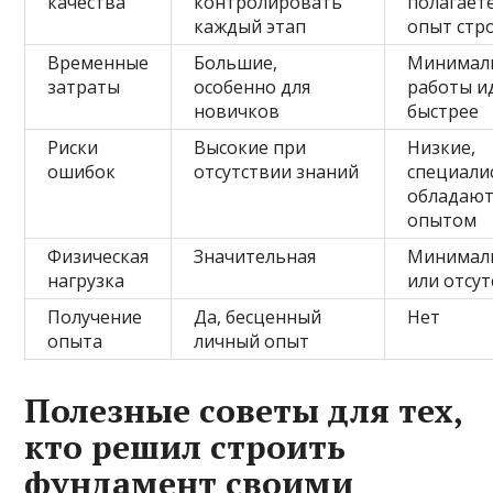
качества
контролировать
полагает
каждый этап
опыт стр
Временные
Большие,
Минимал
затраты
особенно для
работы и
новичков
быстрее
Риски
Высокие при
Низкие,
ошибок
отсутствии знаний
специали
обладаю
опытом
Физическая
Значительная
Минимал
нагрузка
или отсут
Получение
Да, бесценный
Нет
опыта
личный опыт
Полезные советы для тех,
кто решил строить
фундамент своими