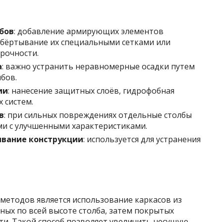
бов
: добавление армирующих элементов
 обёртывание их специальными сетками или
рочности.
а
: важно устранить неравномерные осадки путем
бов.
ии
: нанесение защитных слоёв, гидрофобная
 систем.
в
: при сильных повреждениях отдельные столбы
и с улучшенными характеристиками.
вание конструкции
: используется для устранения
методов является использование каркасов из
ных по всей высоте столба, затем покрытых
и. Такой способ позволяет увеличить несущую