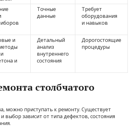
ние
Точные
Требует
и
данные
оборудования
риборов
и навыков
в
овые и
Детальный
Дорогостоящие
методы
анализ
процедуры
ки
внутреннего
етона и
состояния
емонта столбчатого
а, можно приступать к ремонту. Существует
и выбор зависит от типа дефектов, состояния
ния.