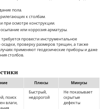
дание пола.
 прилегающих к столбам.
и при осмотре конструкции.
 осыпание или коррозия арматуры.
о требуется провести инструментальное
осадки, проверку размеров трещин, а также
 случаях применяют геодезические приборы и даже
ния столбов.
остики
ние
Плюсы
Минусы
Быстрый,
Не показывает
й, поиск
недорогой
скрытые
ен влаги,
дефекты
пания