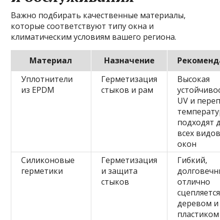
Важно подбирать качественные материалы,
которые соответствуют типу окна и
климатическим условиям вашего региона.
Материал
Назначение
Рекоменд
Уплотнители
Герметизация
Высокая
из EPDM
стыков и рам
устойчиво
UV и пере
температу
подходят 
всех видо
окон
Силиконовые
Герметизация
Гибкий,
герметики
и защита
долговечн
стыков
отлично
сцепляется
деревом и
пластиком