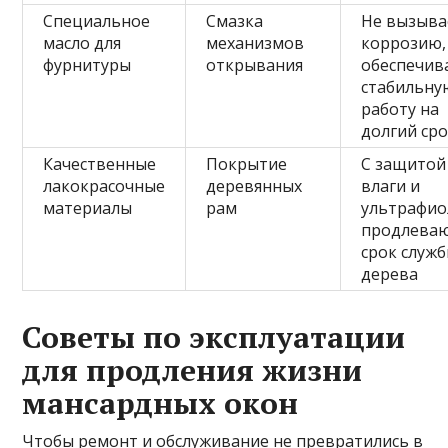
Специальное
Смазка
Не вызыва
масло для
механизмов
коррозию,
фурнитуры
открывания
обеспечив
стабильну
работу на
долгий ср
Качественные
Покрытие
С защитой
лакокрасочные
деревянных
влаги и
материалы
рам
ультрафио
продлева
срок служ
дерева
Советы по эксплуатации
для продления жизни
мансардных окон
Чтобы ремонт и обслуживание не превратились в