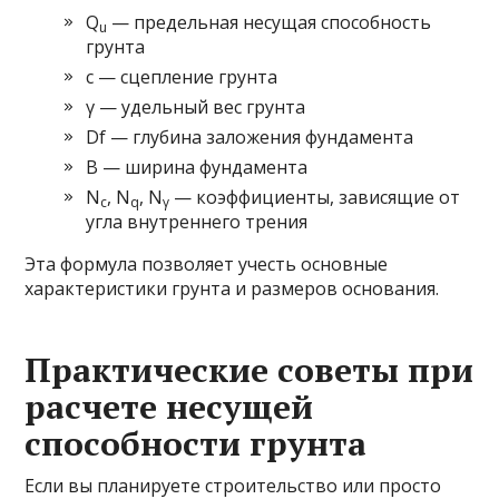
Q
— предельная несущая способность
u
грунта
c — сцепление грунта
γ — удельный вес грунта
Df — глубина заложения фундамента
B — ширина фундамента
N
, N
, N
— коэффициенты, зависящие от
c
q
γ
угла внутреннего трения
Эта формула позволяет учесть основные
характеристики грунта и размеров основания.
Практические советы при
расчете несущей
способности грунта
Если вы планируете строительство или просто