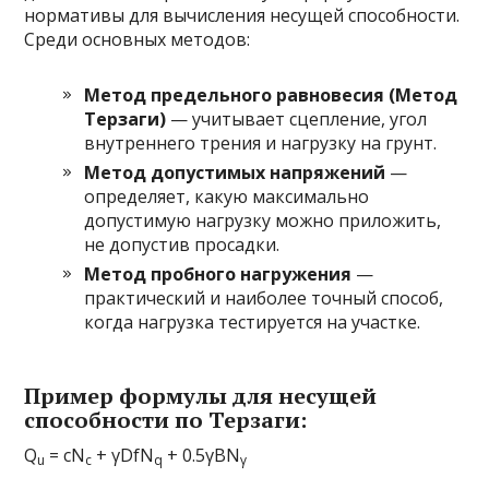
нормативы для вычисления несущей способности.
Среди основных методов:
Метод предельного равновесия (Метод
Терзаги)
— учитывает сцепление, угол
внутреннего трения и нагрузку на грунт.
Метод допустимых напряжений
—
определяет, какую максимально
допустимую нагрузку можно приложить,
не допустив просадки.
Метод пробного нагружения
—
практический и наиболее точный способ,
когда нагрузка тестируется на участке.
Пример формулы для несущей
способности по Терзаги:
Q
= cN
+ γDfN
+ 0.5γBN
u
c
q
γ