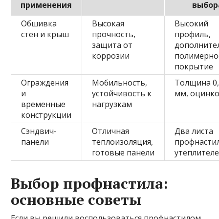
применения
выбор
Обшивка
Высокая
Высокий
стен и крыш
прочность,
профиль,
защита от
дополните
коррозии
полимерно
покрытие
Ограждения
Мобильность,
Толщина 0,
и
устойчивость к
мм, оцинк
временные
нагрузкам
конструкции
Сэндвич-
Отличная
Два листа
панели
теплоизоляция,
профнастил
готовые панели
утеплител
Выбор профнастила:
основные советы
Если вы решили воспользоваться профнастилом