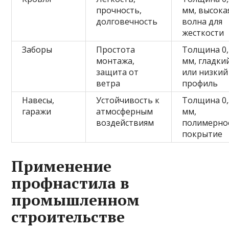
прочность,
мм, высока
долговечность
волна для
жесткости
Заборы
Простота
Толщина 0,
монтажа,
мм, гладки
защита от
или низкий
ветра
профиль
Навесы,
Устойчивость к
Толщина 0,
гаражи
атмосферным
мм,
воздействиям
полимерно
покрытие
Применение
профнастила в
промышленном
строительстве