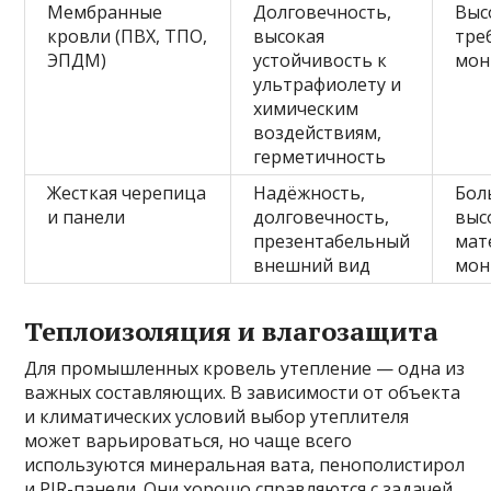
Мембранные
Долговечность,
Выс
кровли (ПВХ, ТПО,
высокая
тре
ЭПДМ)
устойчивость к
мон
ультрафиолету и
химическим
воздействиям,
герметичность
Жесткая черепица
Надёжность,
Бол
и панели
долговечность,
выс
презентабельный
мат
внешний вид
мон
Теплоизоляция и влагозащита
Для промышленных кровель утепление — одна из
важных составляющих. В зависимости от объекта
и климатических условий выбор утеплителя
может варьироваться, но чаще всего
используются минеральная вата, пенополистирол
и PIR-панели. Они хорошо справляются с задачей