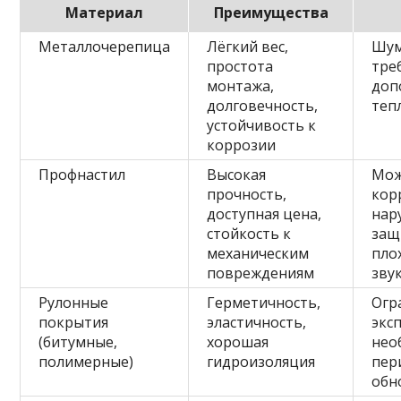
Материал
Преимущества
Металлочерепица
Лёгкий вес,
Шум
простота
тре
монтажа,
доп
долговечность,
теп
устойчивость к
коррозии
Профнастил
Высокая
Мож
прочность,
кор
доступная цена,
нар
стойкость к
защ
механическим
пло
повреждениям
зву
Рулонные
Герметичность,
Огр
покрытия
эластичность,
экс
(битумные,
хорошая
нео
полимерные)
гидроизоляция
пер
обн