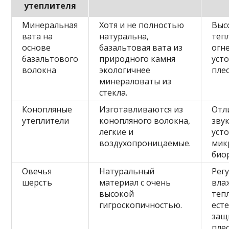
утеплителя
Минеральная
Хотя и не полностью
Выс
вата на
натуральна,
теп
основе
базальтовая вата из
огн
базальтового
природного камня
уст
волокна
экологичнее
плес
минераловаты из
стекла.
Конопляные
Изготавливаются из
Отл
утеплители
конопляного волокна,
зву
легкие и
уст
воздухопроницаемые.
мик
био
Овечья
Натуральный
Рег
шерсть
материал с очень
вла
высокой
теп
гигроскопичностью.
ест
защ
плес