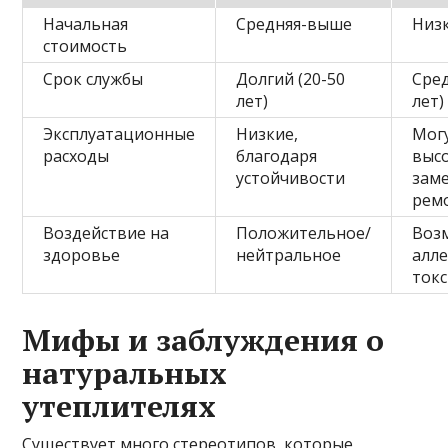
Начальная
Средняя-выше
Низк
стоимость
Срок службы
Долгий (20-50
Сред
лет)
лет)
Эксплуатационные
Низкие,
Мог
расходы
благодаря
выс
устойчивости
зам
рем
Воздействие на
Положительное/
Воз
здоровье
нейтральное
алле
ток
Мифы и заблуждения о
натуральных
утеплителях
Существует много стереотипов, которые