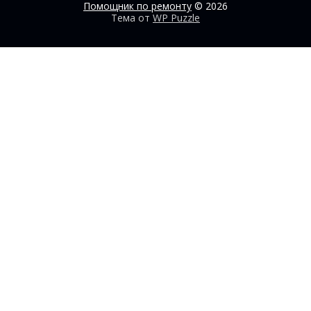
Помощник по ремонту
© 2026
Тема от
WP Puzzle