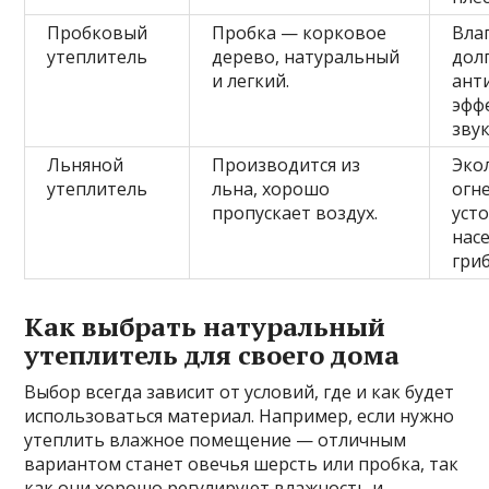
Пробковый
Пробка — корковое
Вла
утеплитель
дерево, натуральный
дол
и легкий.
ант
эфф
зву
Льняной
Производится из
Эко
утеплитель
льна, хорошо
огн
пропускает воздух.
уст
нас
гри
Как выбрать натуральный
утеплитель для своего дома
Выбор всегда зависит от условий, где и как будет
использоваться материал. Например, если нужно
утеплить влажное помещение — отличным
вариантом станет овечья шерсть или пробка, так
как они хорошо регулируют влажность и