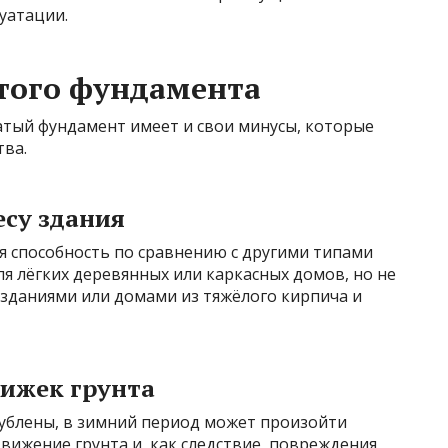
уатации.
того фундамента
атый фундамент имеет и свои минусы, которые
тва.
есу здания
я способность по сравнению с другими типами
я лёгких деревянных или каркасных домов, но не
зданиями или домами из тяжёлого кирпича и
вижек грунта
лублены, в зимний период может произойти
вижение грунта и, как следствие, повреждения