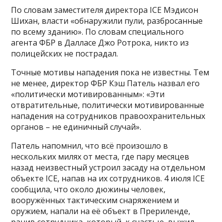
По словам заместителя директора ICE Мэдисон
Шихан, власти «обнаружили пули, разбросанные
по всему зданию». По словам специального
агента ФБР в Далласе Джо Ротрока, никто из
полицейских не пострадал.
Точные мотивы нападения пока не известны. Тем
не менее, директор ФБР Кэш Патель назвал его
«политически мотивированным»: «Эти
отвратительные, политически мотивированные
нападения на сотрудников правоохранительных
органов – не единичный случай».
Патель напомнил, что всё произошло в
нескольких милях от места, где пару месяцев
назад неизвестный устроил засаду на отдельном
объекте ICE, напав на их сотрудников. 4 июля ICE
сообщила, что около дюжины человек,
вооружённых тактическим снаряжением и
оружием, напали на её объект в Прериленде,
ранив сотрудника, который, к счастью, выжил.