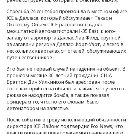
Стрельба 24 сентября произошла в местном офисе
ICE в Далласе, который обслуживает Техас и
Оклахому. Объект ICE расположен вдоль
межштатной автомагистрали I-35 East, к юго-
западу от аэропорта Даллас Лав Филд, крупной
авиагавани региона Даллас-Форт-Уэрт, и всего в
нескольких кварталах от отелей, обслуживающих
путешественников.
Это был не первый случай нападения на объект. В
прошлом месяце 36-летний гражданин США
Браттон Дин Уилкинсон был арестован после
того, как прибыл на объект и заявил, что у него в
рюкзаке находится бомба, а также показал
офицерам то, что, по его словам, было
детонатором на запястье.
После события в среду исполняющий обязанности
директора ICE Лайонс подтвердил Fox News, что
власти опознали предполагаемого нападавшего