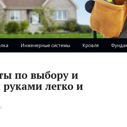
елка
Инженерные системы
Кровля
Фунда
ты по выбору и
 руками легко и
0