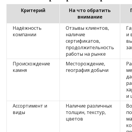
Критерий
На что обратить
внимание
Надёжность
Отзывы клиентов,
Га
компании
наличие
и 
сертификатов,
вы
продолжительность
за
работы на рынке
Происхождение
Месторождение,
Ра
камня
география добычи
ме
да
р
ха
и 
Ассортимент и
Наличие различных
В
виды
толщин, текстур,
по
цветов
ма
к
пр