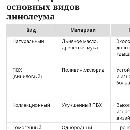
основных видов
линолеума
Вид
Материал
Натуральный
Льняное масло,
Эколо
древесная мука
долго
«дыш
ПВХ
Поливинилхлорид
Устой
(виниловый)
и изн
боль
Коллекционный
Улучшенный ПВХ
Высо
износ
диза
Гомогенный
Однородный
Проче