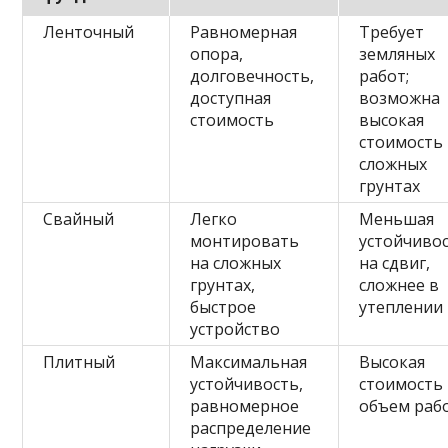
Ленточный
Равномерная
Требует
опора,
земляных
долговечность,
работ;
доступная
возможна
стоимость
высокая
стоимость
сложных
грунтах
Свайный
Легко
Меньшая
монтировать
устойчиво
на сложных
на сдвиг,
грунтах,
сложнее в
быстрое
утеплении
устройство
Плитный
Максимальная
Высокая
устойчивость,
стоимость
равномерное
объем раб
распределение