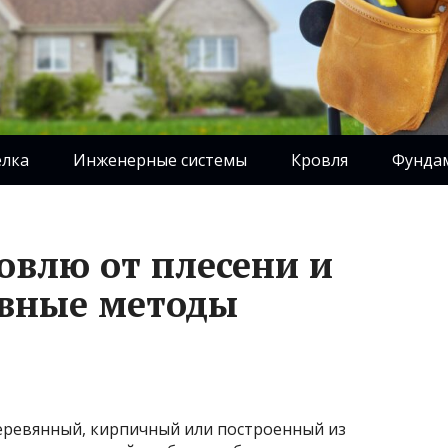
елка
Инженерные системы
Кровля
Фунда
овлю от плесени и
ивные методы
 деревянный, кирпичный или построенный из