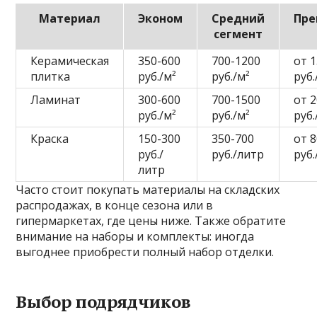
Материал
Эконом
Средний
Пр
сегмент
Керамическая
350-600
700-1200
от 
плитка
руб./м²
руб./м²
руб.
Ламинат
300-600
700-1500
от 
руб./м²
руб./м²
руб.
Краска
150-300
350-700
от 
руб./
руб./литр
руб
литр
Часто стоит покупать материалы на складских
распродажах, в конце сезона или в
гипермаркетах, где цены ниже. Также обратите
внимание на наборы и комплекты: иногда
выгоднее приобрести полный набор отделки.
Выбор подрядчиков