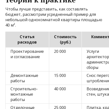
Чтобы лучше представить, как составлять
бюджет, рассмотрим усредненный пример для
небольшой однокомнатной квартиры площадью
40 м².
Статья
Стоимость
Коммен
расходов
(руб.)
Проектирование
20 000
Услуги
и согласование
архитектор
администр
сборы
Демонтажные
15 000
Снос перег
работы
штроблени
Строительно-
40 000
Возведени
монтажные
стен, штук
работы
Отделочные
25 000
Плитка, кра