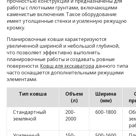
прочностью конструкции и предназначены для
работы с плотными грунтами, включающими
каменистые включения. Такое оборудование
имеет утолщенные стенки и усиленную режущую
кромку.
Планировочные ковши характеризуются
увеличенной шириной и небольшой глубиной,
что позволяет эффективно выполнять
планировочные работы и создавать ровные
поверхности.
Ковш для экскаватора
данного типа
часто оснащается дополнительными режущими
элементами.
Тип ковша
Объем
Ширина
(л)
(мм)
пр
Стандартный
200-
600-1800
Об
земляной
2000
зе
ра
Усиленный
150-
500-1600
Пл