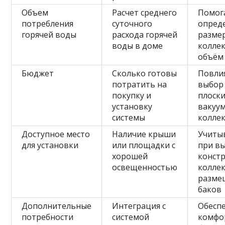
Объем
Расчет среднего
Помог
потребления
суточного
опред
горячей воды
расхода горячей
разме
воды в доме
коллек
объём
Бюджет
Сколько готовы
Повли
потратить на
выбор
покупку и
плоск
установку
вакуу
системы
колле
Доступное место
Наличие крыши
Учиты
для установки
или площадки с
при в
хорошей
конст
освещенностью
коллек
разме
баков
Дополнительные
Интеграция с
Обесп
потребности
системой
комфо