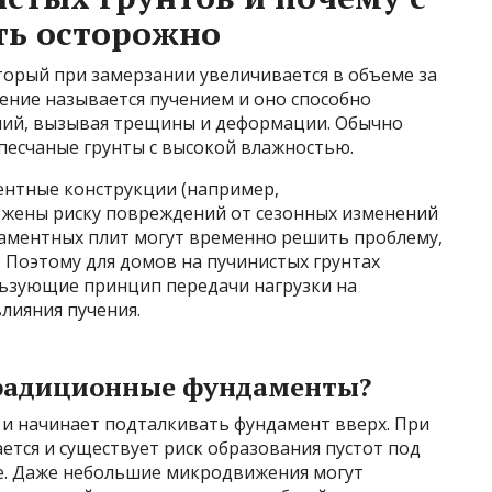
ть осторожно
торый при замерзании увеличивается в объеме за
ление называется пучением и оно способно
ний, вызывая трещины и деформации. Обычно
песчаные грунты с высокой влажностью.
ентные конструкции (например,
ржены риску повреждений от сезонных изменений
аментных плит могут временно решить проблему,
 Поэтому для домов на пучинистых грунтах
льзующие принцип передачи нагрузки на
лияния пучения.
традиционные фундаменты?
я и начинает подталкивать фундамент вверх. При
тся и существует риск образования пустот под
е. Даже небольшие микродвижения могут