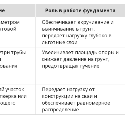
ие
Роль в работе фундамента
иаметром
Обеспечивает вкручивание и
интовой
ввинчивание в грунт,
передает нагрузку глубоко в
льготные слои
утри трубы
Увеличивает площадь опоры и
я
снижает давление на грунт,
нования
предотвращая пучение
й участок
Передает нагрузку от
тверка или
конструкции на сваи и
ающего
обеспечивает равномерное
распределение