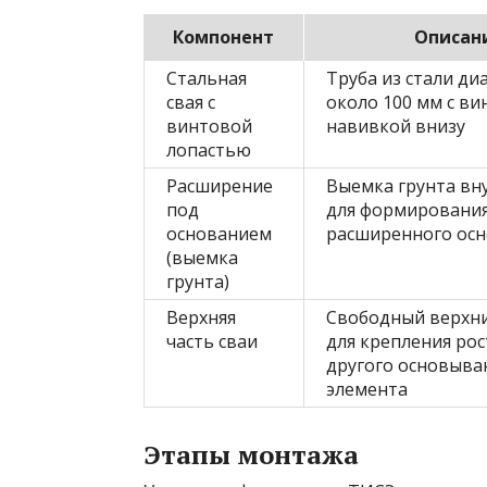
Компонент
Описан
Стальная
Труба из стали д
свая с
около 100 мм с в
винтовой
навивкой внизу
лопастью
Расширение
Выемка грунта вн
под
для формировани
основанием
расширенного ос
(выемка
грунта)
Верхняя
Свободный верхни
часть сваи
для крепления рос
другого основыв
элемента
Этапы монтажа