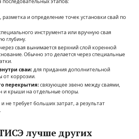
з последовательных этапов:
, разметка и определение точек установки свай по
пециального инструмента или вручную свая
ую глубину.
через свая вынимается верхний слой коренной
нование. Обычно это делается через специальные
атки.
внутри сваи:
для придания дополнительной
 от коррозии.
го перекрытия:
связующее звено между сваями,
н и крыши на отдельные опоры.
и не требует больших затрат, а результат
.
ТИСЭ лучше других