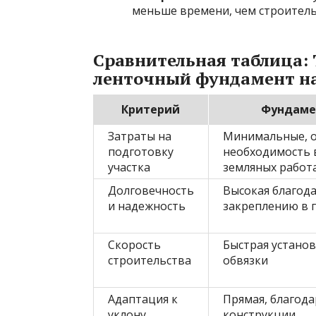
меньше времени, чем строитель
Сравнительная таблица: 
ленточный фундамент на
Критерий
Фундаме
Затраты на
Минимальные, о
подготовку
необходимость 
участка
земляных работ
Долговечность
Высокая благода
и надежность
закреплению в 
Скорость
Быстрая установ
строительства
обвязки
Адаптация к
Прямая, благода
уклону
конструкции