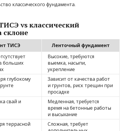
ство классического фундамента.
ТИСЭ vs классический
 склоне
нт ТИСЭ
Ленточный фундамент
тсутствует
Высокие, требуются
в больших
выемка, насыпи,
ах
укрепление
ря глубокому
Зависит от качества работ
грунте
и грунтов, риск трещин при
просадке
ка свай и
Медленная, требуется
время на бетонные работы
и высыхание
ря террасной
Сложная, требует
дополнительных