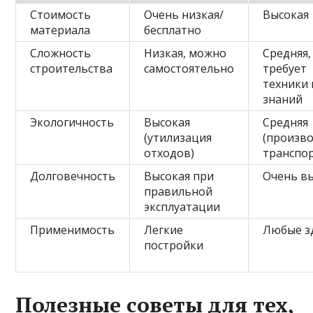
Стоимость
Очень низкая/
Высокая
материала
бесплатно
Сложность
Низкая, можно
Средняя,
строительства
самостоятельно
требует
техники 
знаний
Экологичность
Высокая
Средняя
(утилизация
(произво
отходов)
транспор
Долговечность
Высокая при
Очень в
правильной
эксплуатации
Применимость
Легкие
Любые з
постройки
Полезные советы для тех,