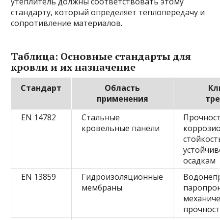
утеплитель должны соответствовать этому
стандарту, который определяет теплопередачу и
сопротивление материалов.
Таблица: Основные стандарты для
кровли и их назначение
Стандарт
Область
Кл
применения
тр
EN 14782
Стальные
Прочност
кровельные панели
коррози
стойкост
устойчив
осадкам
EN 13859
Гидроизоляционные
Водонеп
мембраны
паропро
механиче
прочнос