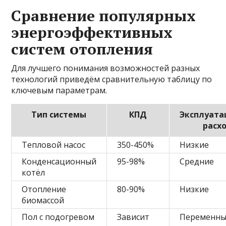
Сравнение популярных
энергоэффективных
систем отопления
Для лучшего понимания возможностей разных
технологий приведём сравнительную таблицу по
ключевым параметрам.
Тип системы
КПД
Эксплуат
расх
Тепловой насос
350-450%
Низкие
Конденсационный
95-98%
Средние
котёл
Отопление
80-90%
Низкие
биомассой
Пол с подогревом
Зависит
Переменн