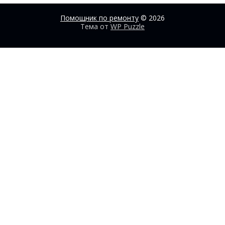
Помощник по ремонту
© 2026
Тема от
WP Puzzle