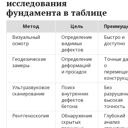
исследования
фундамента в таблице
Метод
Цель
Преимущ
Визуальный
Определение
Быстро и
осмотр
видимых
доступно
дефектов
Геодезические
Определение
Точные д
замеры
деформаций
о
и просадок
перемеще
конструк
Ультразвуковое
Поиск
Без
сканирование
внутренних
разрушени
дефектов
высокая
бетона
точность
Рентгеноскопия
Обнаружение
Глубокий
скрытых
анализ