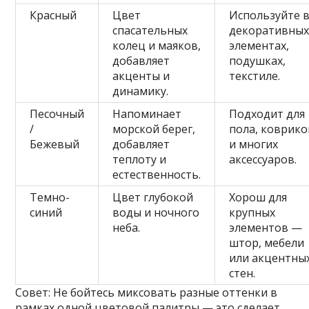
Красный
Цвет
Используйте 
спасательных
декоративны
колец и маяков,
элементах,
добавляет
подушках,
акценты и
текстиле.
динамику.
Песочный
Напоминает
Подходит для
/
морской берег,
пола, коврико
Бежевый
добавляет
и многих
теплоту и
аксессуаров.
естественность.
Темно-
Цвет глубокой
Хорош для
синий
воды и ночного
крупных
неба.
элементов —
штор, мебели
или акцентны
стен.
Совет: Не бойтесь миксовать разные оттенки в
рамках одной цветовой палитры — это сделает