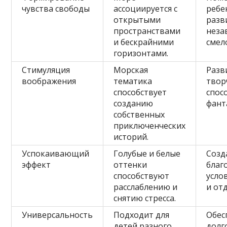
чувства свободы
ассоциируется с
ребе
открытыми
разв
пространствами
неза
и бескрайними
смел
горизонтами.
Стимуляция
Морская
Разв
воображения
тематика
твор
способствует
спос
созданию
фант
собственных
приключенческих
историй.
Успокаивающий
Голубые и белые
Созд
эффект
оттенки
благ
способствуют
усло
расслаблению и
и от
снятию стресса.
Универсальность
Подходит для
Обес
детей разного
долг