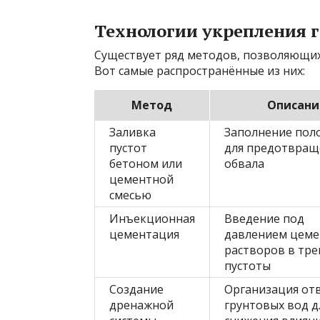
Технологии укрепления 
Существует ряд методов, позволяющих 
Вот самые распространённые из них:
Метод
Описани
Заливка
Заполнение пол
пустот
для предотвращ
бетоном или
обвала
цементной
смесью
Инъекционная
Введение под
цементация
давлением цем
растворов в тр
пустоты
Создание
Организация от
дренажной
грунтовых вод д