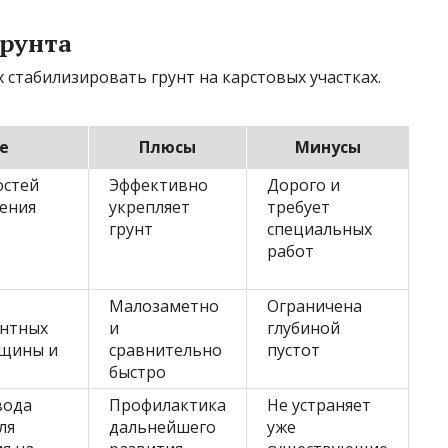
грунта
стабилизировать грунт на карстовых участках.
е
Плюсы
Минусы
остей
Эффективно
Дорого и
ения
укрепляет
требует
грунт
специальных
работ
Малозаметно
Ограничена
ентных
и
глубиной
ещины и
сравнительно
пустот
быстро
вода
Профилактика
Не устраняет
ля
дальнейшего
уже