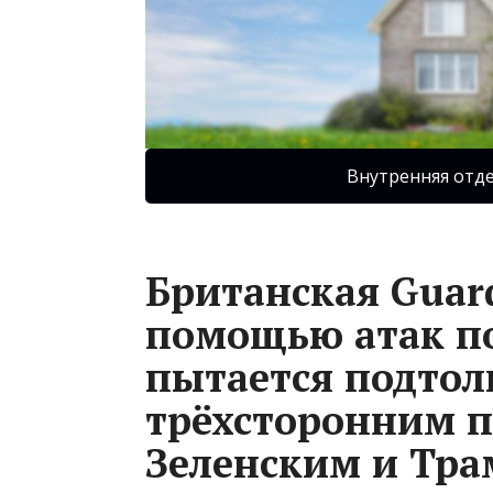
Внутренняя отд
Британская Guard
помощью атак п
пытается подтол
трёхсторонним п
Зеленским и Тр