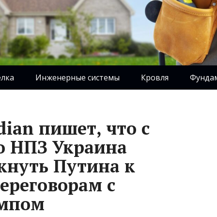
елка
Инженерные системы
Кровля
Фунда
ian пишет, что с
о НПЗ Украина
кнуть Путина к
ереговорам с
ампом