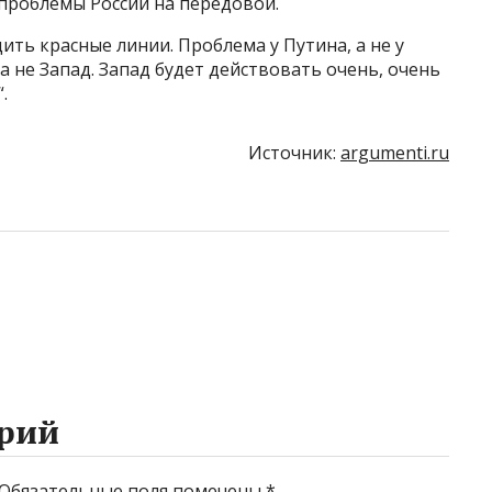
 проблемы России на передовой.
ить красные линии. Проблема у Путина, а не у
а не Запад. Запад будет действовать очень, очень
.
Источник:
argumenti.ru
рий
Обязательные поля помечены
*